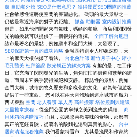
處
自助餐外燴
SEO是什麼意思？
獲得優質SEO團隊的推薦
社會敏感性這將使空間的聲望惡化。 碼頭的最大景點之一
仍然是靠近海岸的獅子的距離。
抓姦
助聽器
室內設計推薦
但是，如果他們聞起來有氣味，碼頭的餐廳，商店和閃閃發
光的輪換就可以提供了一個很好的選擇。
全面了解台胞證
該市最著名的景點，例如纜車和金門大橋，太發現了。
SEO保證第一頁的成功策略
金融區特別令人印象深刻，天
上的摩天大樓佔據了看法。
台北會計師
新竹月子中心
縮小
毛孔醫美
杜拜簽證
散光矯正的解決方案
有趣的是，在工作
日，它充滿了閃閃發光的生活，匆匆忙忙的街道和繁華的街
道，而周末它幾乎變得滅絕和安靜。 標誌性的景點，例如
金門大橋，城市的悠久歷史和多樣化的文化，都為每個遊客
提供了一些東西。 您可以在兩天內體驗到這座城市的魔力 -
西式餐點
空間
老人養護 單人房
高雄搬家
塔位規劃與建議
大里推拿療程
- 從金門公園的寧靜之美到漁夫的碼頭。
商
用冰箱的選購技巧
而且，如果您喜歡美味的食物，那麼有
真正的烹飪冒險，從著名的酸麵包湯到真實的點心。
台中
居家清潔服務推薦
我們看蒙特雷市，尤其是漁民和作家約