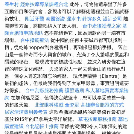
養生村
經絡按摩專業課程台北
此外，博物館還舉辦了許多
互動節目和研討會，參觀者可以了解藝術過程並自己嘗試藝
術技術。
附近牙醫
泰國簽證
漏水 打針撐多久
設計公司
離
開聯盟方面，將贈款納入了唐人街。
台中產後護理之家
基
隆台胞證申請地點
您不能錯過它，因為贈款的另一端有市
場街。
台中撥筋療法
從中國的任何主要城市都可以找到一
切，從乾蚱hopper到各種香料，再到保證原始手機。 舊金
山是一個神奇而令人興奮的城市，充滿了令人驚嘆的景點和
隱藏的秘密。 發現城市的標誌性地點，並深入研究僅在這
裡的特殊文化經歷。 與您的家人一起去舊金山的旅行絕對
是一個令人難忘和難忘的經歷。 現代伊蘭特（Elantra）是
最初的想法，但最終我們得到了大眾甲殼蟲，事實證明這要
好得多。
台中刮痧服務推薦
護照過期
私人墓地買賣專業諮
詢
在加利福尼亞，值得決定敞篷車，您可以享受整整一年
的超級天氣。
北部眼科權威
全瓷冠
高雄辦台胞證的方式
居家清潔費用參考表
這款希臘羅馬風格的建築傑作最初是
基於1915年的巴拿馬太平洋展覽。
草屯按摩服務推薦
墓地
購置建議
台北記帳士推薦
寧靜的潟湖和令人印象深刻的建
築是輕鬆的早晨散步或幾張照片的理想場所。 根據法律，