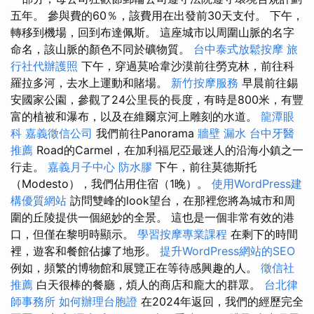
五年。 參與費的60％，該費用在出發前30天支付。 下午，
轉移到機場，回到布達佩斯。 這座城市以周圍山脈的名字
命名，該山脈的顏色不同於礦物質。
台中泰式放鬆按摩
旅
行社代辦護照
下午，穿過莫哈韋沙漠前往勞克林，前往科
羅拉多河，去水上運動和賭場。
新竹按摩服務
早晨前往錫
安國家公園，參觀了24公里長的長度，有時是800米，有豐
富的植被和瀑布，以及在維爾京河上雕刻的水道。
龍潭眼
科
嘉義徵信公司
我們前往Panorama
牆壁 漏水
台中牙醫
推薦
Road的Carmel，在加利福尼亞最迷人的沿海小鎮之一
行走。
嘉義月子中心
防水膠
下午，前往莫德斯托
（Modesto），我們佔用住宿（1晚）。
使用WordPress建
構優質網站
訪問雙峰的look望台，在那裡您將為城市和周
圍的丘陵提供一個絕妙的全景。 這也是一個非常有效的港
口，但僅在黎明時顯示。
學習按摩專業課程
在剩下的時間
裡，遊客和餐館佔據了地形。
提升WordPress網站的SEO
例如，頻繁的博物館和展覽正在等待感興趣的人。
徵信社
推薦
白天很棒的餐廳，煩人的商店和龐大的群眾。
台北律
師事務所
如何辦理台胞證
在2024年返回，我們的經歷完全