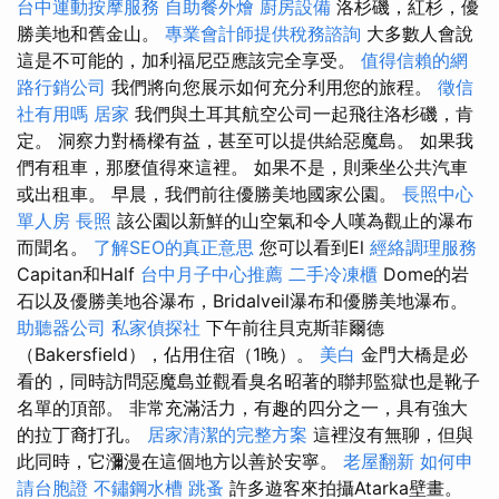
台中運動按摩服務
自助餐外燴
廚房設備
洛杉磯，紅杉，優
勝美地和舊金山。
專業會計師提供稅務諮詢
大多數人會說
這是不可能的，加利福尼亞應該完全享受。
值得信賴的網
路行銷公司
我們將向您展示如何充分利用您的旅程。
徵信
社有用嗎
居家
我們與土耳其航空公司一起飛往洛杉磯，肯
定。 洞察力對橋樑有益，甚至可以提供給惡魔島。 如果我
們有租車，那麼值得來這裡。 如果不是，則乘坐公共汽車
或出租車。 早晨，我們前往優勝美地國家公園。
長照中心
單人房
長照
該公園以新鮮的山空氣和令人嘆為觀止的瀑布
而聞名。
了解SEO的真正意思
您可以看到El
經絡調理服務
Capitan和Half
台中月子中心推薦
二手冷凍櫃
Dome的岩
石以及優勝美地谷瀑布，Bridalveil瀑布和優勝美地瀑布。
助聽器公司
私家偵探社
下午前往貝克斯菲爾德
（Bakersfield），佔用住宿（1晚）。
美白
金門大橋是必
看的，同時訪問惡魔島並觀看臭名昭著的聯邦監獄也是靴子
名單的頂部。 非常充滿活力，有趣的四分之一，具有強大
的拉丁裔打孔。
居家清潔的完整方案
這裡沒有無聊，但與
此同時，它瀰漫在這個地方以善於安寧。
老屋翻新
如何申
請台胞證
不鏽鋼水槽
跳蚤
許多遊客來拍攝Atarka壁畫。