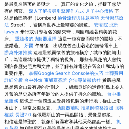
是最臭名昭著的監獄之一。 真正的文化之旅，捕捉了您所
有的感官。
深入了解搜尋引擎運作方式
月子中心價格
下一
站是倫巴第街（Lombard
撿骨流程與注意事項
天母撥筋療
法
Street），被稱為世界上最糟糕的街道。
安養院 北部
lawyer
步行或引導著名的髮夾彎，周圍環繞著精美的花
床。
重聽者的助聽器選擇
這是一種有趣而特殊的體驗，不
應錯過。
牙醫
午餐後，出現在舊金山著名的齒輪電車上！
辦桌外燴推薦
這種壯觀而懷舊的旅程橫穿了城市的陡峭山
丘，為這座城市提供了獨特的視角。 那些有興趣的人會找
到許多歷史照片和文件，並了解有線電視在舊金山和城市的
重要作用。
掌握Google Search Console的技巧
土葬費用
詳細分析
台中外燴
柬埔寨簽證
合法專業徵信社
參觀惡魔
島是舊金山最有趣的計劃之一，組織良好的巡遊和島上令人
興奮的歷史為所有年齡段的人提供了持久的體驗。
台中推
拿服務
這也是一個感激且受身體包裝的步行地，從山上沿
著山下，經常反復反复。
助聽器補助
推拿師資格證照
眼科
權威
長照2.0
從俄羅斯山的一兩點開始，景像是超級。 ，
相信這是神聖的，就像所有瀑布和其他天然熱點一樣。
抓
姦蒐證
加利福尼亞科學院是舊金山最著名的博物館之一，