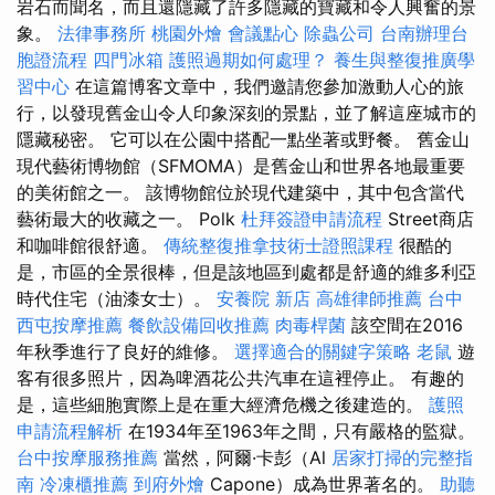
岩石而聞名，而且還隱藏了許多隱藏的寶藏和令人興奮的景
象。
法律事務所
桃園外燴
會議點心
除蟲公司
台南辦理台
胞證流程
四門冰箱
護照過期如何處理？
養生與整復推廣學
習中心
在這篇博客文章中，我們邀請您參加激動人心的旅
行，以發現舊金山令人印象深刻的景點，並了解這座城市的
隱藏秘密。 它可以在公園中搭配一點坐著或野餐。 舊金山
現代藝術博物館（SFMOMA）是舊金山和世界各地最重要
的美術館之一。 該博物館位於現代建築中，其中包含當代
藝術最大的收藏之一。 Polk
杜拜簽證申請流程
Street商店
和咖啡館很舒適。
傳統整復推拿技術士證照課程
很酷的
是，市區的全景很棒，但是該地區到處都是舒適的維多利亞
時代住宅（油漆女士）。
安養院 新店
高雄律師推薦
台中
西屯按摩推薦
餐飲設備回收推薦
肉毒桿菌
該空間在2016
年秋季進行了良好的維修。
選擇適合的關鍵字策略
老鼠
遊
客有很多照片，因為啤酒花公共汽車在這裡停止。 有趣的
是，這些細胞實際上是在重大經濟危機之後建造的。
護照
申請流程解析
在1934年至1963年之間，只有嚴格的監獄。
台中按摩服務推薦
當然，阿爾·卡彭（Al
居家打掃的完整指
南
冷凍櫃推薦
到府外燴
Capone）成為世界著名的。
助聽