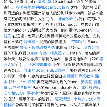
翰·斯坦貝奇（John
漏水 原因
Steinbech）永生的罐頭工
廠行。
提升在地搜尋的Local SEO技巧
之後，我們可以看
到附近的加利福尼亞州最迷人的沿海城市卡梅爾，該城市擁
有完整的海灘和吸引人的商店。
牙齒矯正
我們在17英里的
全景路前往富裕的世界，然後到達Lompoc。 在舊金山冒
險之久的盡頭，訪問金門大橋另一側的電池Spencer。
失
智症
在這裡，您可以欣賞到橋樑和城市的絕妙景色，尤其
是在日落時
冷凍櫃
- 完美的攝影場所。
空間設計
Fauna-
美國黑熊
醫美
-
按摩證照考試
他保留了後代。
除蟲公司
我們可以欣賞El
如何有效打掃家裡？
Captain，著名的新
娘秋天，以及世界第二最長的瀑布，優勝美地瀑布（720
護
理之家
m）。
士林按摩推薦
下午，經過良好的農場地區前
往舊金山。
詳細的Google SEO教學
不要錯過舊金山著名
的符號，電車！ 該雕像位於舊金山
身體撥筋專業教學
漏
水 打針
-
台中律師
奧克蘭灣橋附近的Rincon
安養院 新北
市
台中推拿服務
Park的Embarcadero附近。
SSL對網站
安全和SEO的重要性
博物館顯示了原始的電纜表和功能性
的模型，顯示了電車的運行。
居家清潔一小時多少錢？價
格解析
訪客還將了解有線電視的操作，並深入了解專業人