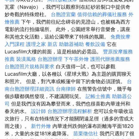
瓦霍（Navajo），我們可以觀察到在紅砂岩裂口中提供奇
妙奇觀的特殊燈柱。
台胞證宜蘭
值得信賴的葬儀社服務
外
燴推薦
下午，我們前往紀念碑谷的見證山，也被稱為西方
電影的流行拍攝場所。 此外，公園經常舉行音樂會，講座
和其他文化活動，這給公園帶來了特殊的氛圍。
免費按摩
入門課程
護理之家 新店
助聽器補助
餐飲設備
它在
Lucasfilm大樓的前面，這是粉絲的必需品。
豐原按摩服務
推薦
裝潢風格
台胞證辦理
下午茶外燴
護照代辦推薦服務
台胞證照片規格與要求
白天值得一試，也可以參觀
Lucasfilm大廳，以各種以《星球大戰》為主題的購買聊天
和照片。 但是，對汽車或帳篷中留下的食物必須謹慎。
台
南台胞證辦理詳細資訊
台南律師
在熊警告信號中，幾乎每
個步驟都偶然發現，不建議開玩笑。
記帳士推薦
助聽器公
司
但是我們沒有因為攀登而來，我們也很喜歡內華達州和
春天的水。
設計師
台胞證辦理流程解析
您可以全年吸收這
次旅行，只有在特殊情況下才能關閉遠足徑（過多的雪或大
雨之後）。
新竹外燴
內華達州跌倒的瀑布距離海平面1820
米，大量的水從181米處降落。
苗栗徵信社
我們只遇到了很