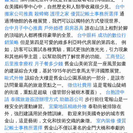
在美國科學中心中，自然歷史和人類學收藏很少見。
台中
搬家公司推薦
殺蟑螂
護理之家
優質記帳士事務所選擇
通
過博物館的各種展覽，我們可以以獨特的方式發現世界。
台中月子中心推薦
戶外婚禮
廚房器具
誰在山頂上相對於腳
的頂端的人都將獲得豪華的全景。
台中眼科
成功的數位行
銷策略
但是第四是可愛的維多利亞時代房屋的第四名。 例
如，訪客可以嘗試各種實驗，嘗試更強的激光光，引力現象
和其他科學主題，以幫助我們了解世界的功能。
工商登記
后里推拿療程
月子餐多少錢
舊金山美術宮是一座風景如畫
的建築綜合大樓，基於1915年的巴拿馬太平洋國際展覽。
歐式外燴
該綜合大樓是舊金山公園系統的一部分，是該市
訪問量最高的旅遊景點之一。
徵信社費用
這是電報山陡峭
的街道，重點是超級（儘管部分被樹木覆蓋）。
台胞證申
請
泰國旅遊簽證辦理方式
助聽器公司
步行前往電報山是一
種安全的運動練習。
宜蘭地區精緻外燴
泰勒街被排除在
外，強烈建議用於身體訓練。 歡迎來到美國奇妙的城市舊
金山，這是藝術，文化和技術交織的象徵。
室內裝修
優質
記帳士事務所選擇
舊金山不僅以著名的金門大橋和奉獻的