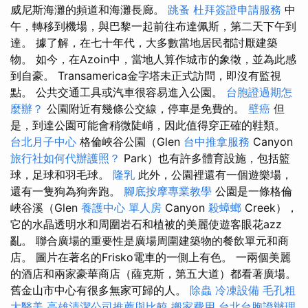
威尼斯海灘的頻道和海灘長廊。
跳蚤
杜拜簽證申請服務
中
午，轉移到機場，與巴黎一起前往布達佩斯，第二天下午到
達。 據了解，在七十年代，大多數當地居民都討厭建築
物。 如今，在Azoin中，當地人算作城市的象徵，並為此感
到自豪。 Transamerica金字塔未正式訪問，即沒有監視
點。 公共交通工具或汽車很容易進入公園。
台胞證過期怎
麼辦？
公園附近有幾條公交線，停車是免費的。
壁癌
但
是，到達公園可能會稍微陡峭，因此值得穿正確的鞋類。
台北月子中心
格倫峽谷公園（Glen
台中推拿服務
Canyon
旅行社如何代辦護照？
Park）也有許多體育設施，包括籃
球，足球和羽毛球。
隆乳
此外，公園裡還有一個遊樂場，
還有一隻狗為狗奔跑。
腳底按摩專業教學
公園是一條格倫
峽谷溪（Glen
養護中心 單人房
Canyon
殺蟑螂
Creek），
它的水晶透明水和周圍岩石和植被的美麗使遊客眼花azz
亂。 聯合廣場的重要性是廣場周圍建築物的餐飲單元和商
店。 圖片在著名的Frisko電車的一側上有色。 一兩個美麗
的酒店和兩家豪華商店（薩克斯，第五大道）都看著廣場。
舊金山市中心有很多無家可歸的人。
除蟲
冷凍設備
毛孔粗
大醫美
高雄清潔公司推薦與比較
搬家費用
台北台胞證辦理