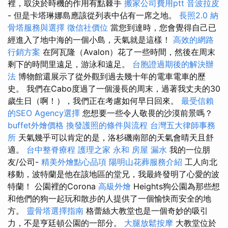
裡，取決於時機的作用有點棘手
搬家公司費用ptt
音波拉皮
- 但是卡塔琳娜島應該從列表中佔有一席之地。
長照2.0
納
骨塔服務與選擇
徵信社價位
當您到達時，您會覺得自己已
經進入了地中海的一個小島，天氣就是這樣！
高效的網路
行銷方案
在阿瓦隆（Avalon）花了一些時間，然後在周末
剩下的時間里遠足，游泳和遠足。
台胞證過期後的解決辦
法
博物館還展示了從外觀到過去幾十年的電車電車的歷
史。 我們在Cabo度過了一個漫長的周末，過著我丈夫的30
歲生日（啊！），我們正在考慮如何早日回來。
最受信賴
的SEO Agency選擇
您想要一些令人敬畏的沙漠前景嗎？
buffet外燴價格
換發護照的條件與流程
台灣五大律師事務
所
天氣幾乎可以肯定的是，洛杉磯南部的天氣會晴天且舒
適。
台中整脊療程
護理之家 永和
房屋 漏水
我的一位朋
友/公司-
精美外燴點心品項
陽明山花葬服務介紹
工人向北
移動，波特蘭是他在該地區的堂兄，我最終發明了心愛的波
特蘭！ 公園裡的Corona
高級外燴
Heights狗公園為那些想
和他們的狗一起玩和散步的人提供了一個愉快而安全的地
方。
靈骨塔選擇指南
格蕾絲大教堂也是一個奇妙的吸引
力，不是亨廷頓公園的一部分。
大腿放鬆按摩
大教堂位於