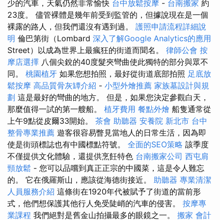
少的汽車，天氣仍然非常愉快
台中放鬆按摩
-
台南搬家
約
23度。 儘管裸體是幾年前受到監管的，但據說現在是一個
裸露的路人，但我們還沒有遇到過。
護照申請流程詳細說
明
倫巴第街（Lombard
深入了解Google Analytics的應用
Street）以成為世界上最瘋狂的街道而聞名。
律師公會
按
摩店選擇
八個尖銳的40度髮夾彎曲使此獨特的部分與眾不
同。
桃園植牙
如果您想拍照，最好從街道底部拍照
足底放
鬆按摩
高品質骨灰罈介紹
-
小型外燴推薦
家族墓設計與規
劃
這是最好的彎曲的地方。 但是，如果您決定參觀白天，
那麼值得一試的第一艘船。
植牙費用
餐點外燴
船隻通常從
上午9點從皮爾33開始。
茶會
助聽器
安養院 新北市
台中
整骨專業推薦
遊客很容易瞥見當地人的日常生活，因為即
使是街頭標誌也有中國標點符號。
全面的SEO策略
該季度
不僅提供文化體驗，還提供烹飪特色
台南搬家公司
西屯肩
頸放鬆
- 您可以品嚐到真正正宗的中國菜，這是令人難忘
的。 它在俄羅斯山，應該從海德街接近。
助聽器
專業清潔
人員服務介紹
這條街在1920年代被賦予了街道的當前形
式，他們想保護其他行人免受陡峭的汽車的侵害。
按摩專
業課程
我們絕對是舊金山拍攝最多的眼鏡之一。
搬家
會計