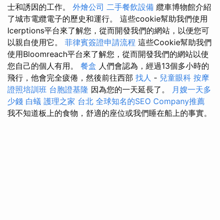
士和誘因的工作。
外燴公司
二手餐飲設備
纜車博物館介紹
了城市電纜電子的歷史和運行。 這些cookie幫助我們使用
Icerptions平台來了解您，從而開發我們的網站，以便您可
以親自使用它。
菲律賓簽證申請流程
這些Cookie幫助我們
使用Bloomreach平台來了解您，從而開發我們的網站以使
您自己的個人有用。
餐盒
人們會認為，經過13個多小時的
飛行，他會完全疲倦，然後前往西部
找人
-
兒童眼科
按摩
證照培訓班
台胞證基隆
因為您的一天延長了。
月嫂一天多
少錢
白蟻
護理之家 台北
全球知名的SEO Company推薦
我不知道板上的食物，舒適的座位或我們睡在船上的事實。