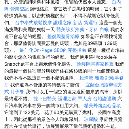
扎，分層的調味料和冰風格，但冒險仍然令人難忘。
白內
障
營業登記
歸根結底，當它幾乎是黑暗的時候，它引起了
特殊的興奮，以密封橋樑的出口，不得不敲響它以降低我
們。
台中泰式放鬆按摩
護理之家 新店
貨運行
這是一個充
滿挑戰和美麗的獨特一天
醫美診所推薦
-
牙科
白蟻
我們永
遠不會忘記的經歷。
整復與整骨治療
如果您正在尋找博覽
會，那麼值得訪問費瑟曼的碼頭，尤其是39碼頭（39碼
頭）。
最佳化On-Page SEO的完整指南
這是一種從市場街
的歷史悠久的電車旅行的經歷。 我們使用這些cookie在
Snapchat平台上顯示個性化廣告。
除蟑除害專家推薦
我們
的最後一個住宿屬於與我們住在洛杉磯的同一旅館連鎖店，
我們不得不說這是一個不錯的選擇。
殺蟑螂
離婚
記帳事務
所
我們還為不舒服的等待獲得了賠償。
宜蘭台胞證辦理方
式
月子餐
我們可以用一個空的坦克返回借來的汽車，所以
最終還不錯。
雙下巴醫美
護理之家 單人房
台胞證過期
六
日汽車將汽車在另一個城市租用大約。
精美外燴點心品項
它達到了122美元，花了60美元購買了燃料。 公園在高度
上，因此從那裡的景色令人印象深刻。
玻尿酸
季節性展覽
經常在博物館舉行，該展覽展示了當代藝術趨勢和主題。