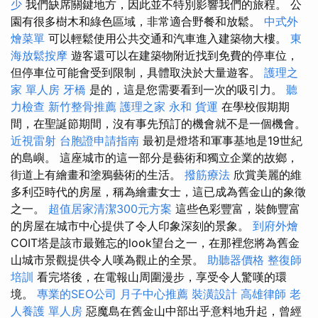
少
我們缺席關鍵地方，因此並不特別影響我們的旅程。 公
園有很多樹木和綠色區域，非常適合野餐和放鬆。
中式外
燴菜單
可以輕鬆使用公共交通和汽車進入建築物大樓。
東
海放鬆按摩
遊客還可以在建築物附近找到免費的停車位，
但停車位可能會受到限制，具體取決於大量遊客。
護理之
家 單人房
牙橋
是的，這是您需要看到一次的吸引力。
聽
力檢查
新竹整骨推薦
護理之家 永和
貨運
在學校假期期
間，在聖誕節期間，沒有事先預訂的機會就不是一個機會。
近視雷射
台胞證申請指南
最初是燈塔和軍事基地是19世紀
的島嶼。 這座城市的這一部分是藝術和獨立企業的故鄉，
街道上有繪畫和塗鴉藝術的生活。
撥筋療法
欣賞美麗的維
多利亞時代的房屋，稱為繪畫女士，這已成為舊金山的象徵
之一。
超值居家清潔300元方案
這些色彩豐富，裝飾豐富
的房屋在城市中心提供了令人印象深刻的景象。
到府外燴
COIT塔是該市最難忘的look望台之一，在那裡您將為舊金
山城市景觀提供令人嘆為觀止的全景。
助聽器價格
整復師
培訓
看完塔後，在電報山周圍漫步，享受令人驚嘆的環
境。
專業的SEO公司
月子中心推薦
裝潢設計
高雄律師
老
人養護 單人房
惡魔島在舊金山中部出乎意料地升起，曾經