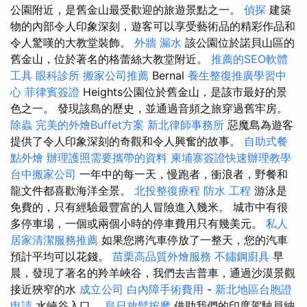
公園附近，是舊金山最受歡迎的旅遊景點之一。
偵探
建築
物的內部令人印象深刻，遊客可以享受藝術品的精彩作品和
令人驚嘆的大教堂裝飾。
外牆 漏水
該公園位於諾貝山區的
舊金山，位於著名的格蕾絲大教堂附近。
推薦的SEO軟體
工具
眼科診所
搬家公司推薦
Bernal
養生整復推廣學習中
心
菲律賓簽證
Heights公園位於舊金山，是該市最好的景
色之一。 發現該島的歷史，並通過音頻之旅穿過舊牢房。
除蟲
完美的外燴Buffet方案
新北律師事務所
惡魔島為遊客
提供了令人印象深刻的奇觀和令人興奮的故事。
自助式餐
點外燴
辦理護照需要攜帶的資料
柬埔寨簽證快速辦理教學
台中搬家公司
一年中的每一天，慢跑者，衝浪者，野餐和
龍文件都喜歡海洋全景。
北投整復療程
防水 工程
游泳是
免費的，只有經驗最豐富的人冒險進入幾米。 城市中有很
多停車場，一個或兩個小時的停車費用只有幾美元。
私人
居家清潔服務推薦
如果您將汽車停放了一整天，您的汽車
預計平均可以花錢。
苗栗高品質外燴服務
不鏽鋼廚具
早
晨，發現了著名的羚羊峽谷，我們去吉普車，通過沙漠景觀
接近狹窄的水
成立公司
白內障手術費用
-
新北地區台胞證
申請
水峽谷入口。
烏日放鬆按摩
借助我們的印度駕駛員納