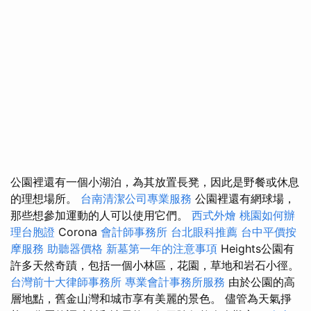
公園裡還有一個小湖泊，為其放置長凳，因此是野餐或休息
的理想場所。
台南清潔公司專業服務
公園裡還有網球場，
那些想參加運動的人可以使用它們。
西式外燴
桃園如何辦
理台胞證
Corona
會計師事務所
台北眼科推薦
台中平價按
摩服務
助聽器價格
新墓第一年的注意事項
Heights公園有
許多天然奇蹟，包括一個小林區，花園，草地和岩石小徑。
台灣前十大律師事務所
專業會計事務所服務
由於公園的高
層地點，舊金山灣和城市享有美麗的景色。 儘管為天氣掙