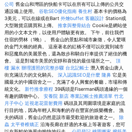
公司
舊金山和灣區的快船卡可以在所有可以上傳的公共交
通設備上使用。
谷歌SEO優化指南
養生村
基本卡的價格為
3美元，可以在線或在Bart
外燴buffet
客廳設計
Station或
大型雜貨店購買和上傳。
推拿與整骨結合
Cookie是網站使
用的小文本文件，以使用戶體驗更有效。 下午，前往我們
住宿的勞林（1晚）。 舊金山的景點和城市象徵，令人驚嘆
的金門大橋的經典。 這座著名的紅橋不僅可以欣賞到城市
和惡魔島的美麗景色，還為散步和騎自行車提供了絕佳的機
會。 這是對城市美景的安靜和喜悅的最佳場所之一。
頂
樓 漏水
辦理護照的完整步驟
台北記帳士
潛入舊金山唐人
街充滿活力的文化騎兵。
深入認識SEO是什麼
隆鼻
它是美
國最大的中國宿舍之一，充滿了令人興奮的餐廳，市場和傳
統文化。
新竹推拿療程
39碼頭是Fiserman碼頭邊緣的一個
有趣的購物中心。
安養院 新店
專業記帳士推薦清單
竹北
月子中心
近視老花雷射費用
碼頭及其周圍環境是家庭的流
行目的地，因為年輕人和海豹的存在豐富的娛樂機會。 漁
夫的碼頭，舊金山仍然是該市最受歡迎的旅遊者之一。
除
蟲
太平脊椎矯正
沿海長廊在舒適的木板上等著遊客，您可
以在新鮮的海風中愉快地行走。
公司登記
桃園搬家
撥筋美