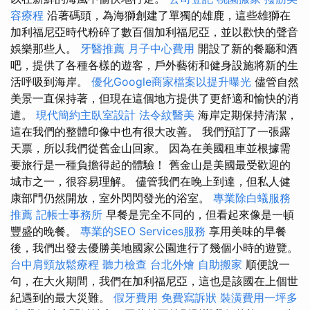
容療程
沿著碼頭，為海獅創建了單獨的雄鹿，這些雄獅在
加利福尼亞時代粉碎了數百個加利福尼亞，並以歡快的聲音
娛樂那些人。
牙醫推薦
月子中心費用
開設了新的餐廳和酒
吧，提供了各種各樣的遊客，戶外藝術和健身設施將新的生
活呼吸到海岸。
優化Google商家檔案以提升曝光
儘管自然
美景一直保持著，但現在這個地方提供了更舒適和愉快的消
遣。
現代簡約主臥室設計
法令紋醫美
海岸定期保持清潔，
這在我們的整體印像中也有很大改善。 我們預訂了一張露
天票，所以我們從舊金山回家。 因為在美國租車並根據需
要旅行是一種負擔得起的體驗！ 舊金山是美國最受歡迎的
城市之一，很容易理解。 儘管我們在晚上到達，但私人健
康部門仍然開放，室外閃閃發光的浴室。
專業除白蟻服務
推薦
記帳士事務所
早餐是完全不同的，但看起來像是一頓
豐盛的晚餐。
專業的SEO Services服務
享用美味的早餐
後，我們出發去優勝美地國家公園進行了幾個小時的遊覽。
台中肩頸放鬆療程
聽力檢查
台北外燴
自助搬家
順便說一
句，在大火期間，我們在加利福尼亞，這也是該國在上個世
紀遇到的最大災難。
假牙費用
免費寫訴狀
裝潢費用一坪多