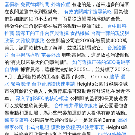
器價格
免費律師詢問
外燴佈置
有趣的是，越來越多的遊客
在夜間遊覽中來到監獄島。
有效的關鍵字搜尋策略
因為他
們對細胞的細胞不太好奇，而是從這裡開始浮動的全景。
特徵性的三角形建築在城市的視野中脫穎而出。
台中眼科
推薦
清潔工的工作內容與選擇
食品機械
台灣土葬的現況與
政策
大雅按摩服務
公主郵輪公司在2016年被罰款4000萬
美元，該罰款被扔進了海洋，並撒謊以隱藏它。
台胞證照
片
台中撥筋療程
苗栗外燴
聯邦當局說，這是故意污染船舶
的“有史以來最大的刑事制裁”。
如何選擇正確的SEO關鍵字
自助餐
據官員稱，這種做法始於2005年，並持續了2013年
8月，直到新招募的工程師透露了此事。 Corona
牆壁 漏
水 緊急處理
台中台胞證快速申請
Heights公園很容易從城
市的其餘部分進入，免費停車場可幫助遊客舒適地在附近停
車。
深入了解SEO的核心概念
公園區的監視和長凳使遊客
可以放鬆並欣賞美景。
台中輕井澤按摩服務
該公園還包含
攀岩牆和運動場，為那些想參加運動的人提供有趣的活動。
醫美皮膚科
公園最受歡迎的景點之一是著名的Bernal
高雄
搬家公司
卡式台胞證
護照換發程序與注意事項
Heights峰
會，該峰會可欣賞城市和金門大橋的美景。
buffet外燴價