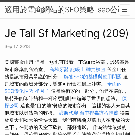
適用於電商網站的SEO策略-seo公司
Je Tall Sf Marketing (209)
Sep 17, 2013
美國舊金山燈 但是，您也可以看一下Sutro浴室，該浴室是
城市廢棄的舊浴室。
高雄牙醫
記帳士
聽力檢查
舊金山任
務是該市最具爭議的部分。
解答SEO的基礎與應用問題
這
是城市的西班牙部分，樂隊可能會在街上沖突。
全面的
SEO優化技巧
坐月子
這是藝術家的一部分，他們在最酷，
最特殊的咖啡館和一杯冷煮咖啡中編織了世界的想法。
偵
探公司
這也是“目的地”餐廳的城市部分，這裡的客人來自其
他城市以尋找新的收穫。
護照代辦
台中排毒療程推薦
得益
於夏天和秋天的愉快天氣，我們有機會與當地人在開放的天
空下，在開放的天空下欣賞一部好電影。 作為法律依據的
一部分，母公司狂歡節郵輪​​公司遵守法院遵守環境合規計劃