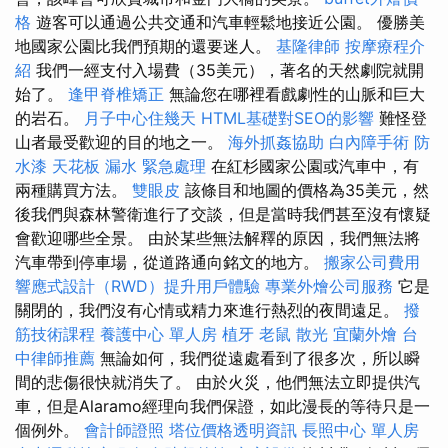
格
遊客可以通過公共交通和汽車輕鬆地接近公園。 優勝美
地國家公園比我們預期的還要迷人。
基隆律師
按摩療程介
紹
我們一經支付入場費（35美元），著名的天然劇院就開
始了。
逢甲脊椎矯正
無論您在哪裡看戲劇性的山脈和巨大
的岩石。
月子中心住幾天
HTML基礎對SEO的影響
難怪登
山者最受歡迎的目的地之一。
海外抓姦協助
白內障手術
防
水漆
天花板 漏水 緊急處理
在紅杉國家公園或汽車中，有
兩種購買方法。
雙眼皮
該條目和地圖的價格為35美元，然
後我們與森林警衛進行了交談，但是當時我們甚至沒有懷疑
會歡迎哪些全景。 由於某些無法解釋的原因，我們無法將
汽車帶到停車場，從道路通向銘文的地方。
搬家公司費用
響應式設計（RWD）提升用戶體驗
專業外燴公司服務
它是
關閉的，我們沒有心情或精力來進行熱烈的夜間遠足。
撥
筋技術課程
養護中心 單人房
植牙
老鼠
散光
宜蘭外燴
台
中律師推薦
無論如何，我們從遠處看到了很多次，所以瞬
間的悲傷很快就消失了。 由於火災，他們無法立即提供汽
車，但是Alaramo經理向我們保證，如此漫長的等待只是一
個例外。
會計師證照
塔位價格透明資訊
長照中心 單人房