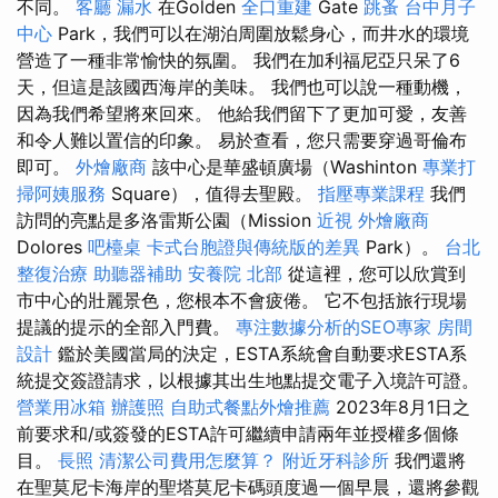
不同。
客廳
漏水
在Golden
全口重建
Gate
跳蚤
台中月子
中心
Park，我們可以在湖泊周圍放鬆身心，而井水的環境
營造了一種非常愉快的氛圍。 我們在加利福尼亞只呆了6
天，但這是該國西海岸的美味。 我們也可以說一種動機，
因為我們希望將來回來。 他給我們留下了更加可愛，友善
和令人難以置信的印象。 易於查看，您只需要穿過哥倫布
即可。
外燴廠商
該中心是華盛頓廣場（Washinton
專業打
掃阿姨服務
Square），值得去聖殿。
指壓專業課程
我們
訪問的亮點是多洛雷斯公園（Mission
近視
外燴廠商
Dolores
吧檯桌
卡式台胞證與傳統版的差異
Park）。
台北
整復治療
助聽器補助
安養院 北部
從這裡，您可以欣賞到
市中心的壯麗景色，您根本不會疲倦。 它不包括旅行現場
提議的提示的全部入門費。
專注數據分析的SEO專家
房間
設計
鑑於美國當局的決定，ESTA系統會自動要求ESTA系
統提交簽證請求，以根據其出生地點提交電子入境許可證。
營業用冰箱
辦護照
自助式餐點外燴推薦
2023年8月1日之
前要求和/或簽發的ESTA許可繼續申請兩年並授權多個條
目。
長照
清潔公司費用怎麼算？
附近牙科診所
我們還將
在聖莫尼卡海岸的聖塔莫尼卡碼頭度過一個早晨，還將參觀