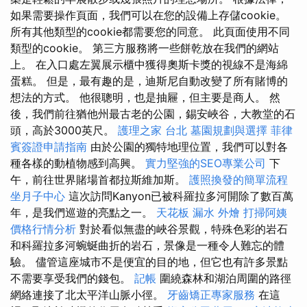
如果需要操作頁面，我們可以在您的設備上存儲cookie。
所有其他類型的cookie都需要您的同意。 此頁面使用不同
類型的cookie。 第三方服務將一些餅乾放在我們的網站
上。 在入口處左翼展示櫃中獲得奧斯卡獎的視線不是海綿
蛋糕。 但是，最有趣的是，迪斯尼自動改變了所有賭博的
想法的方式。 他很聰明，也是抽屜，但主要是商人。 然
後，我們前往猶他州最古老的公園，錫安峽谷，大教堂的石
頭，高於3000英尺。
護理之家 台北
墓園規劃與選擇
菲律
賓簽證申請指南
由於公園的獨特地理位置，我們可以對各
種各樣的動植物感到高興。
實力堅強的SEO專業公司
下
午，前往世界賭場首都拉斯維加斯。
護照換發的簡單流程
坐月子中心
這次訪問Kanyon已被科羅拉多河開除了數百萬
年，是我們巡遊的亮點之一。
天花板 漏水
外燴
打掃阿姨
價格行情分析
對於看似無盡的峽谷景觀，特殊色彩的岩石
和科羅拉多河蜿蜒曲折的岩石，景像是一種令人難忘的體
驗。 儘管這座城市不是便宜的目的地，但它也有許多景點
不需要享受我們的錢包。
記帳
圍繞森林和湖泊周圍的路徑
網絡連接了北太平洋山脈小徑。
牙齒矯正專家服務
在這